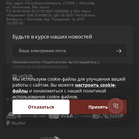
Юр. адрес: Республика Беларусь, 212030, г. Могилев,
ул. Ленинская, 30А, пом.6
Р/С BY43 RSHN 30127331500110000000, в ЗАО «Банк
«Решение», БИК RSHNBY2X, ЦБУ № 08/01 Республика
Беларусь, г. Могилев, пер. Пожарный, 1а, УНП
791385108
Будьте в курсе наших новостей
Нажимая кнопку «Подписаться», вы соглашаетесь с
политикой конфиденциальности
Мы используем cookie-файлы для улучшения вашей
работы с сайтом. Вы можете
настроить cookie-
файлы
и ознакомиться с нашей политикой
использования cookie-файлов.
© 2026 Все права защищены
Отказаться
Принять