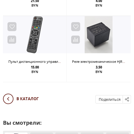
21.50
4.00
BYN
BYN
Пульт дистанционного управления NTV-PLUS VA1020 рессивером (приставкой) бренда НТВ+
Реле электромеханическое HJR-3FF-24VDC-S-H, 24V,10А
15.00
3.50
BYN
BYN
В КАТАЛОГ
Поделиться
Вы смотрели: