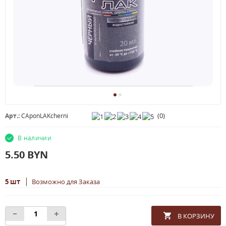
(
0
)
Арт.:
CAponLAKcherni
В наличии
5.50
BYN
5 шт
Возможно для Заказа