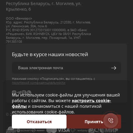
Республика Беларусь, г. Могилев, ул.
Крыленко, 6
ООО «Венмарс»
Юр. адрес: Республика Беларусь, 212030, г. Могилев,
ул. Ленинская, 30А, пом.6
Р/С BY43 RSHN 30127331500110000000, в ЗАО «Банк
«Решение», БИК RSHNBY2X, ЦБУ № 08/01 Республика
Беларусь, г. Могилев, пер. Пожарный, 1а, УНП
791385108
Будьте в курсе наших новостей
Нажимая кнопку «Подписаться», вы соглашаетесь с
политикой конфиденциальности
Мы используем cookie-файлы для улучшения вашей
работы с сайтом. Вы можете
настроить cookie-
файлы
и ознакомиться с нашей политикой
использования cookie-файлов.
© 2026 Все права защищены
Отказаться
Принять