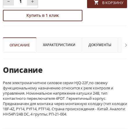
Купить в 1 клик
ХАРАКТЕРИСТИКИ
ДОКУМЕНТЫ
ВИ
ОПИСАНИЕ
Описание
Реле электромагнитное силовое серии HJQ-22F,по своему
функциональному назначению относится к реле контроля и
управления. Номинальное напряжение катушки 24В, тип
контактного переключателя 4PDT. Герметичный корпус.
Предназначен для монтажа через монтажную колодку (тип колодки
18F-4Z, PY14, PYF14, PTF14). Страна происхождения - Китай. Аналоги:
HH54P/24В DC, 4 группы; РП-21-004.