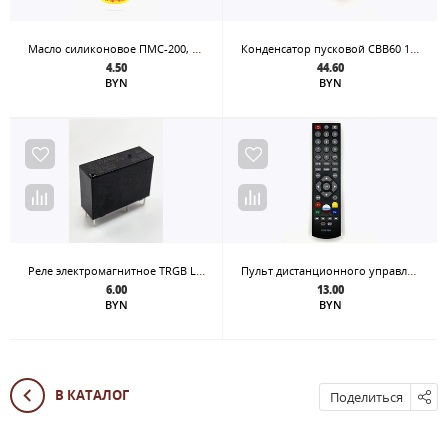
Масло силиконовое ПМС-200, 10мл
Конденсатор пусковой CBB60 100 мкФ 450VAC
4.50
44.60
BYN
BYN
Реле электромагнитное TRGB L-SS-1 24DM, 24V, 5А/250VAC
Пульт дистанционного управления GS8306 для DVB рессиверов бренда Триколор
6.00
13.00
BYN
BYN
В КАТАЛОГ
Поделиться