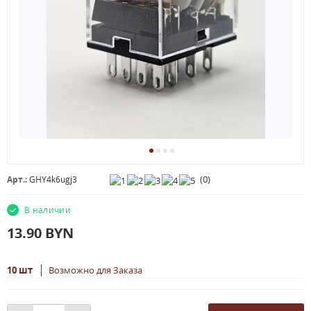
(
0
)
Арт.:
GHY4k6ugj3
В наличии
13.90
BYN
10 шт
Возможно для Заказа