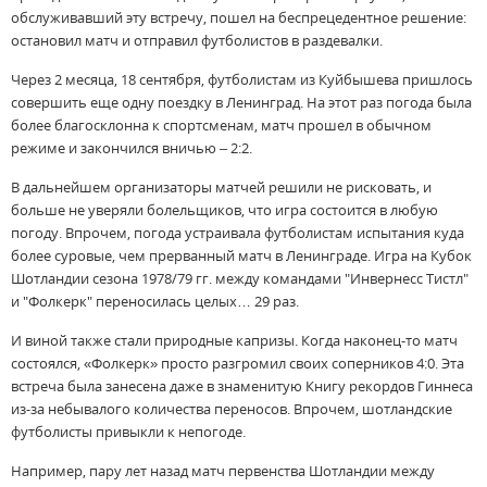
обслуживавший эту встречу, пошел на беспрецедентное решение:
остановил матч и отправил футболистов в раздевалки.
Через 2 месяца, 18 сентября, футболистам из Куйбышева пришлось
совершить еще одну поездку в Ленинград. На этот раз погода была
более благосклонна к спортсменам, матч прошел в обычном
режиме и закончился вничью – 2:2.
В дальнейшем организаторы матчей решили не рисковать, и
больше не уверяли болельщиков, что игра состоится в любую
погоду. Впрочем, погода устраивала футболистам испытания куда
более суровые, чем прерванный матч в Ленинграде. Игра на Кубок
Шотландии сезона 1978/79 гг. между командами "Инвернесс Тистл"
и "Фолкерк" переносилась целых… 29 раз.
И виной также стали природные капризы. Когда наконец-то матч
состоялся, «Фолкерк» просто разгромил своих соперников 4:0. Эта
встреча была занесена даже в знаменитую Книгу рекордов Гиннеса
из-за небывалого количества переносов. Впрочем, шотландские
футболисты привыкли к непогоде.
Например, пару лет назад матч первенства Шотландии между