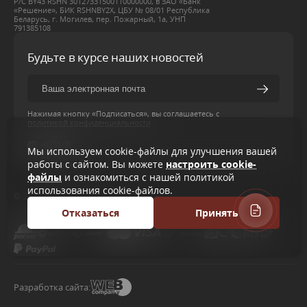
Р/С BY43 RSHN 30127331500110000000, в ЗАО «Банк
«Решение», БИК RSHNBY2X, ЦБУ № 08/01 Республика
Беларусь, г. Могилев, пер. Пожарный, 1а, УНП
791385108
Будьте в курсе наших новостей
Нажимая кнопку «Подписаться», вы соглашаетесь с
политикой конфиденциальности
Мы используем cookie-файлы для улучшения вашей
работы с сайтом. Вы можете
настроить cookie-
файлы
и ознакомиться с нашей политикой
использования cookie-файлов.
© 2026 Все права защищены
Отказаться
Принять
Разработка сайта: