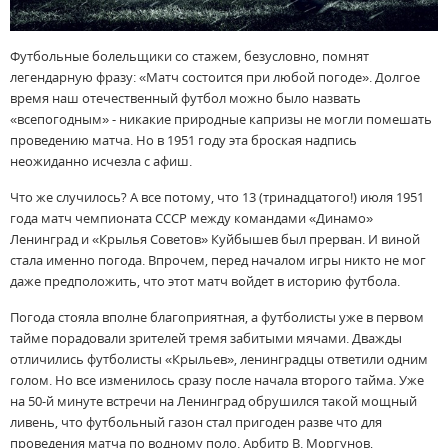
Футбольные болельщики со стажем, безусловно, помнят
легендарную фразу: «Матч состоится при любой погоде». Долгое
время наш отечественный футбол можно было назвать
«всепогодным» - никакие природные капризы не могли помешать
проведению матча. Но в 1951 году эта броская надпись
неожиданно исчезла с афиш.
Что же случилось? А все потому, что 13 (тринадцатого!) июля 1951
года матч чемпионата СССР между командами «Динамо»
Ленинград и «Крылья Советов» Куйбышев был прерван. И виной
стала именно погода. Впрочем, перед началом игры никто не мог
даже предположить, что этот матч войдет в историю футбола.
Погода стояла вполне благоприятная, а футболисты уже в первом
тайме порадовали зрителей тремя забитыми мячами. Дважды
отличились футболисты «Крыльев», ленинградцы ответили одним
голом. Но все изменилось сразу после начала второго тайма. Уже
на 50-й минуте встречи на Ленинград обрушился такой мощный
ливень, что футбольный газон стал пригоден разве что для
проведения матча по водному поло. Арбитр В. Моргунов,