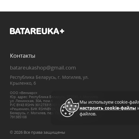
Контакты
batareukashop@gmail.com
Республика Беларусь, г. Могилев, ул.
Крыленко, 6
ООО «Венмарс»
Юр. адрес: Республика Беларусь, 212030, г. Могилев,
ул. Ленинская, 30А, пом.6
Мы используем cookie-фай
Р/С BY43 RSHN 30127331500110000000, в ЗАО «Банк
настроить cookie-файлы
и
«Решение», БИК RSHNBY2X, ЦБУ № 08/01 Республика
Беларусь, г. Могилев, пер. Пожарный, 1а, УНП
файлов.
791385108
© 2026 Все права защищены