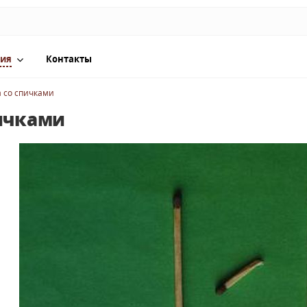
ия
Контакты
а со спичками
пичками