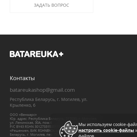
ЗАДАТЬ ВОПРОС
Контакты
batareukashop@gmail.com
Республика Беларусь, г. Могилев, ул.
Крыленко, 6
ООО «Венмарс»
Юр. адрес: Республика Беларусь, 212030, г. Могилев,
ул. Ленинская, 30А, пом.6
Мы используем cookie-фай
Р/С BY43 RSHN 30127331500110000000, в ЗАО «Банк
настроить cookie-файлы
и
«Решение», БИК RSHNBY2X, ЦБУ № 08/01 Республика
Беларусь, г. Могилев, пер. Пожарный, 1а, УНП
файлов.