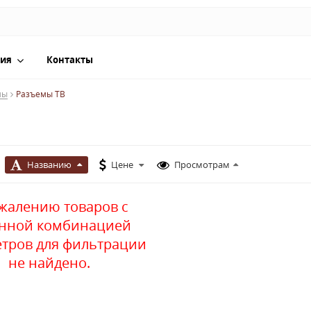
ия
Контакты
мы
Разъемы ТВ
Названию
Цене
Просмотрам
ожалению товаров с
анной комбинацией
тров для фильтрации
не найдено.