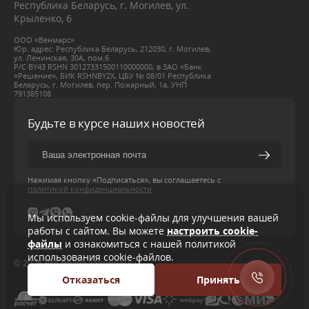
Республика Беларусь, г. Могилев, ул.
Крыленко, 6
ООО «Венмарс»
Юр. адрес: Республика Беларусь, 212030, г. Могилев,
ул. Ленинская, 30А, пом.6
Р/С BY43 RSHN 30127331500110000000, в ЗАО «Банк
«Решение», БИК RSHNBY2X, ЦБУ № 08/01 Республика
Беларусь, г. Могилев, пер. Пожарный, 1а, УНП
791385108
Будьте в курсе наших новостей
Нажимая кнопку «Подписаться», вы соглашаетесь с
политикой конфиденциальности
Мы используем cookie-файлы для улучшения вашей
работы с сайтом. Вы можете
настроить cookie-
файлы
и ознакомиться с нашей политикой
использования cookie-файлов.
© 2026 Все права защищены
Отказаться
Принять